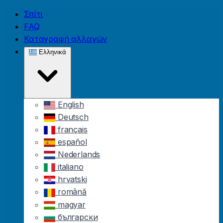
Skip to main content
Σπίτι
FAQ
Καταγραφή αλλαγών
Ελληνικά
English
Deutsch
français
español
Nederlands
italiano
hrvatski
română
magyar
български