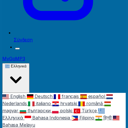
Σύνδεση
MyGoMP3
Ελληνικά
English
Deutsch
français
español
Nederlands
italiano
hrvatski
română
magyar
български
polski
Türkçe
Ελληνικά
Bahasa Indonesia
Filipino
हिन्दी
Bahasa Melayu